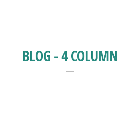
BLOG - 4 COLUMN
Philippe Lomprez – Radio – RCV 99 FM X WAVE –
23/06/2024
CAMBIO DE FECHAS DE LOS CONCIERTOS DE TRISOMIE
21 EN ESPAÑA