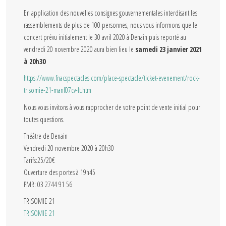
En application des nouvelles consignes gouvernementales interdisant les
rassemblements de plus de 100 personnes, nous vous informons que le
concert prévu initialement le 30 avril 2020 à Denain puis reporté au
vendredi 20 novembre 2020 aura bien lieu le
samedi 23 janvier 2021
à 20h30
https://www.fnacspectacles.com/place-spectacle/ticket-evenement/rock-
trisomie-21-manf07cv-lt.htm
Nous vous invitons à vous rapprocher de votre point de vente initial pour
toutes questions.
Théâtre de Denain
Vendredi 20 novembre 2020 à 20h30
Tarifs:25/20€
Ouverture des portes à 19h45
PMR: 03 2744 91 56
TRISOMIE 21
TRISOMIE 21