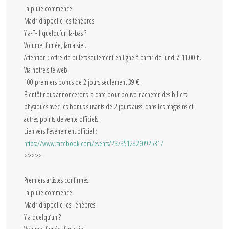
La pluie commence.
Madrid appelle les ténèbres
Y a-T-il quelqu’un là-bas ?
Volume, fumée, fantaisie…
Attention : offre de billets seulement en ligne à partir de lundi à 11.00 h.
Via notre site web.
100 premiers bonus de 2 jours seulement 39 €.
Bientôt nous annoncerons la date pour pouvoir acheter des billets
physiques avec les bonus suivants de 2 jours aussi dans les magasins et
autres points de vente officiels.
Lien vers l’événement officiel :
https://www.facebook.com/events/2373512826092531/
>>>>>
Premiers artistes confirmés
La pluie commence
Madrid appelle les Ténèbres
Y a quelqu’un ?