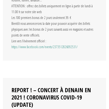
Volume, fumée, fantaisie…
ATTENTION : offrez des billets uniquement en ligne à partir de lundi à
11.00 h sur notre site web
Les 100 premiers bonus de 2 jours seulement 39. €
Bientôt nous annoncerons la date pour pouvoir acquérir des billets
physiques avec les bonus de 2 jours suivants aussi en magasins et autres
points de vente officiels.
Lien vers l’événement officiel :
https://www.facebook.com/events/2373512826092531/
REPORT ! – CONCERT À DENAIN EN
2021 ! CORONAVIRUS COVID-19
(UPDATE)