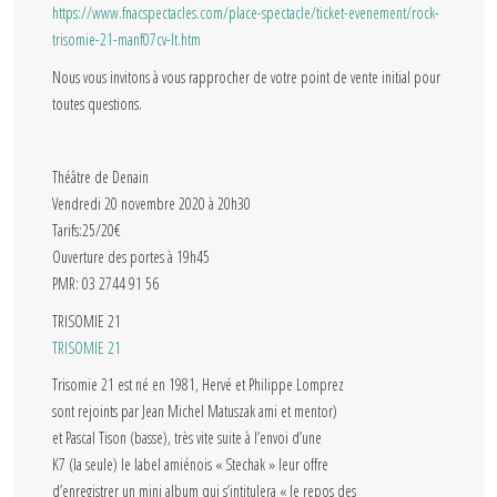
https://www.fnacspectacles.com/place-spectacle/ticket-evenement/rock-
trisomie-21-manf07cv-lt.htm
Nous vous invitons à vous rapprocher de votre point de vente initial pour
toutes questions.
Théâtre de Denain
Vendredi 20 novembre 2020 à 20h30
Tarifs:25/20€
Ouverture des portes à 19h45
PMR: 03 2744 91 56
TRISOMIE 21
TRISOMIE 21
Trisomie 21 est né en 1981, Hervé et Philippe Lomprez
sont rejoints par Jean Michel Matuszak ami et mentor)
et Pascal Tison (basse), très vite suite à l’envoi d’une
K7 (la seule) le label amiénois « Stechak » leur offre
d’enregistrer un mini album qui s’intitulera « le repos des