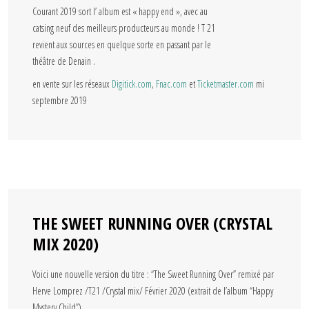
Courant 2019 sort l’ album est « happy end », avec au
catsing neuf des meilleurs producteurs au monde ! T 21
revient aux sources en quelque sorte en passant par le
théâtre de Denain .
en vente sur les réseaux
Digitick.com
,
Fnac.com
et
Ticketmaster.com
mi
septembre 2019
THE SWEET RUNNING OVER (CRYSTAL
MIX 2020)
Voici une nouvelle version du titre : “The Sweet Running Over” remixé par
Herve Lomprez /T21 /Crystal mix/ Février 2020 (extrait de l’album “Happy
Mystery Child”)