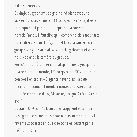
enfants heureux ».
Ce vinyle au graphisme soigné noir & blanc avec une
face en 45 tours et une en 33 tours, sort en 1983, il se fait
remarquer tant par le public que par la presse surtout
hors de France, il faut dire qu’il comprend déjà trois titres
qui rentrerons dans la légende et lance la carrière du
groupe « logicals animals », « breaking down » et « il se
noie » et lance la carrière du groupe.
Fort d’une carrière international qui mène le groupe au
quatre coins du monde, T21 prépare en 2017 un album
composé en secret « Elegance never dies » à cette
occasion Trisomie 21 monte à nouveau sur scène pour une
tournée mondiale (USA, Mexique,Espagne,Grèce, Russie
etc…)
Courant 2019 sort l’ album est « happy end », avec au
catsing neuf des meilleurs producteurs au monde ! T 21
revient aux sources en quelque sorte en passant par le
théâtre de Denain .