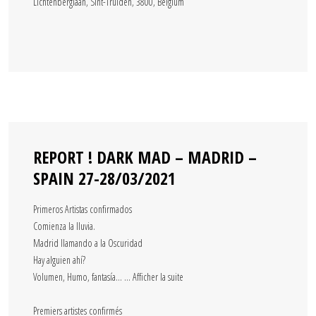
Lichtenberglaan, Sint-Truiden, 3800, Belgium
REPORT ! DARK MAD – MADRID –
SPAIN 27-28/03/2021
Primeros Artistas confirmados
Comienza la lluvia.
Madrid llamando a la Oscuridad
Hay alguien ahí?
Volumen, Humo, fantasía… … Afficher la suite
Premiers artistes confirmés