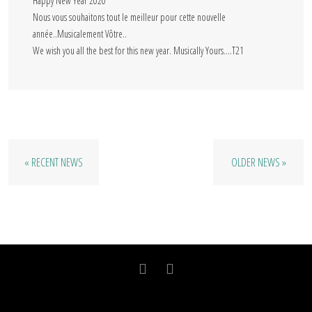
Happy New Year 2020
Nous vous souhaitons tout le meilleur pour cette nouvelle
année..Musicalement Vôtre..
We wish you all the best for this new year. Musically Yours….T21
« RECENT NEWS
OLDER NEWS »