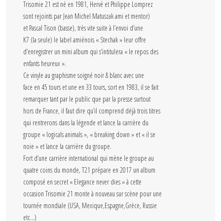
Trisomie 21 est né en 1981, Hervé et Philippe Lomprez
sont rejoints par Jean Michel Matuszak ami et mentor)
et Pascal Tison (basse), très vite suite à l’envoi d’une
K7 (la seule) le label amiénois « Stechak » leur offre
d’enregistrer un mini album qui s’intitulera « le repos des
enfants heureux ».
Ce vinyle au graphisme soigné noir & blanc avec une
face en 45 tours et une en 33 tours, sort en 1983, il se fait
remarquer tant par le public que par la presse surtout
hors de France, il faut dire qu’il comprend déjà trois titres
qui rentrerons dans la légende et lance la carrière du
groupe « logicals animals », « breaking down » et « il se
noie » et lance la carrière du groupe.
Fort d’une carrière international qui mène le groupe au
quatre coins du monde, T21 prépare en 2017 un album
composé en secret « Elegance never dies » à cette
occasion Trisomie 21 monte à nouveau sur scène pour une
tournée mondiale (USA, Mexique,Espagne,Grèce, Russie
etc…)