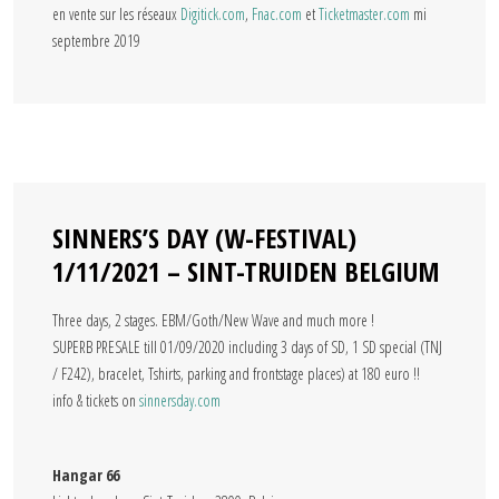
en vente sur les réseaux
Digitick.com
,
Fnac.com
et
Ticketmaster.com
mi
septembre 2019
SINNERS’S DAY (W-FESTIVAL)
1/11/2021 – SINT-TRUIDEN BELGIUM
Three days, 2 stages. EBM/Goth/New Wave and much more !
SUPERB PRESALE till 01/09/2020 including 3 days of SD, 1 SD special (TNJ
/ F242), bracelet, Tshirts, parking and frontstage places) at 180 euro !!
info & tickets on
sinnersday.com
Hangar 66