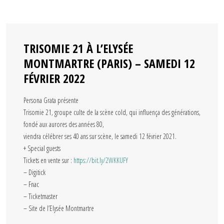
TRISOMIE 21 À L’ELYSÉE
MONTMARTRE (PARIS) – SAMEDI 12
FÉVRIER 2022
Persona Grata présente
Trisomie 21, groupe culte de la scène cold, qui influença des générations,
fondé aux aurores des années 80,
viendra célébrer ses 40 ans sur scène, le samedi 12 février 2021.
+ Special guests
Tickets en vente sur :
https://bit.ly/2WKKUFY
– Digitick
– Fnac
– Ticketmaster
– Site de l’Elysée Montmartre