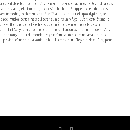
 bricolent dans leur coin ce qu’ils peuvent trouver de machines : « Des ordinateurs
on est glacial, électronique, la voix sépulcrale de Philippe traverse des textes
ers immédiat, totalement sinistré. « C’était post-industriel, apocalyptique, se
onde, musical certes, mais qui serait au moins un refuge ». L’art, cette éternelle
ncolie synthétique de La Fête Triste, ode funèbre des machines à la disparition
e The Last Song, écrite comme « la dernière chanson avant la fin monde ». Mais
i on annonçait la fin du monde, les gens s’amuseraient comme jamais, non ? ».
 groupe vient d’annoncer la sortie de leur 11ème album, Elegance Never Dies, pour