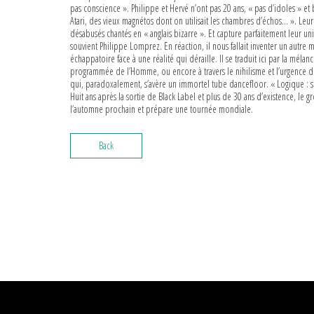
pas conscience ». Philippe et Hervé n’ont pas 20 ans, « pas d’idoles » et
Atari, des vieux magnétos dont on utilisait les chambres d’échos… ». Leur s
désabusés chantés en « anglais bizarre ». Et capture parfaitement leur univ
souvient Philippe Lomprez. En réaction, il nous fallait inventer un autre m
échappatoire face à une réalité qui déraille. Il se traduit ici par la méla
programmée de l’Homme, ou encore à travers le nihilisme et l’urgence d
qui, paradoxalement, s’avère un immortel tube dancefloor. « Logique : s
Huit ans après la sortie de Black Label et plus de 30 ans d’existence, le
l’automne prochain et prépare une tournée mondiale.
Back