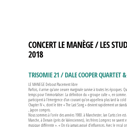
CONCERT LE MANÈGE / LES STUDI
2018
TRISOMIE 21 / DALE COOPER QUARTET 
LE MANEGE
Debout
Placement libre
Parfois, il arrive qu’une oeuvre marginale survive à toutes les époques. 
temps pour l’immortaliser. La définition du « groupe culte », en somme.
participent à l’émergence d’un courant qu’on appellera plus tard la cold
Chapter IV », dont le titre « The Last Song » devient rapidement un standar
, Japon compris.
Nous sommes à l’orée des années 1980. à Manchester, Ian Curtis s’en est a
Manche, à Denain (près de Valenciennes), les frères Lomprez ne savent e
musique différente ». « On n’a jamais avoué d’influences. Avec le recul o