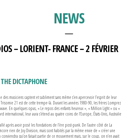
NEWS
OS – LORIENT- FRANCE – 2 FÉVRIER
& THE DICTAPHONE
Que des musiciens captent et subliment sans même s’en apercevoir l’esprit de leur
 Trisomie 21 est de cette trempe-là. Durant les années 1980-90, les frères Lomprez
 wave. En quelques opus, « Le repos des enfants heureux », « Million Light » ou «
d international, leur aura s’étend au quatre coins de l’Europe, États-Unis, Australie
llé après avoir posé les fondations de l’ère post-punk. De l’autre côté de La
ncore rien de Joy Division, mais sont habités par la même envie de « créer une
n conviendra qu’on faisait partie de ce mouvement mais, sur le coup, on n’en avait