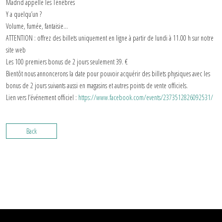
Madrid appelle les Ténèbres
Y a quelqu’un ?
Volume, fumée, fantaisie…
ATTENTION : offrez des billets uniquement en ligne à partir de lundi à 11.00 h sur notre
site web
Les 100 premiers bonus de 2 jours seulement 39. €
Bientôt nous annoncerons la date pour pouvoir acquérir des billets physiques avec les
bonus de 2 jours suivants aussi en magasins et autres points de vente officiels.
Lien vers l’événement officiel :
https://www.facebook.com/events/2373512826092531/
Back