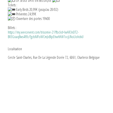
LA SEULE DATE EN BELGIQUE
Tickets :
Early Birds 20,99€ (jusqu’au 28/02)
Préventes 24,99€
Ouverture des portes 19h00
Billets :
https://my.weezevent.com/trisomie-21?fbclid=IwAR3nDT2-
BV3GoaqBws4I9LrTgzbMFoWCmJxBlpEhwHAW1xcjLfkoLlohdvU
Localisation
Cercle Saint-Charles, Rue De La Légende Dorée 72, 6061, Charleroi Belgique