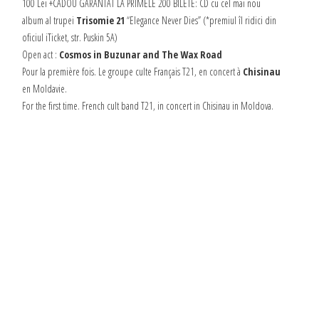
100 Lei +CADOU GARANTAT LA PRIMELE 200 BILETE: CD cu cel mai nou
album al trupei
Trisomie 21
“Elegance Never Dies” (*premiul îl ridici din
oficiul iTicket, str. Puskin 5A)
Open act :
Cosmos in Buzunar and The Wax Road
Pour la première fois. Le groupe culte Français T21, en concert à
Chisinau
en Moldavie.
For the first time. French cult band T21, in concert in Chisinau in Moldova.