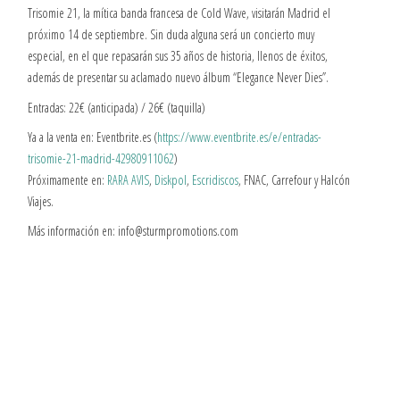
Trisomie 21, la mítica banda francesa de Cold Wave, visitarán Madrid el
próximo 14 de septiembre. Sin duda alguna será un concierto muy
especial, en el que repasarán sus 35 años de historia, llenos de éxitos,
además de presentar su aclamado nuevo álbum “Elegance Never Dies”.
Entradas: 22€ (anticipada) / 26€ (taquilla)
Ya a la venta en: Eventbrite.es (
https://www.eventbrite.es/e/entradas-
trisomie-21-madrid-42980911062
)
Próximamente en:
RARA AVIS
,
Diskpol
,
Escridiscos
, FNAC, Carrefour y Halcón
Viajes.
Más información en: info@sturmpromotions.com