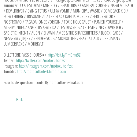
annoncer ! ! ! ALESTORM / MINISTRY / SEPULTURA / CANNIBAL CORPSE / NAPALM DEATH
/ DEVILDRIVER / DYING FETUS / ULTRA VOMIT / MUNICIPAL WASTE / COMEBACK KID
/
POPA CHUBBY / TRISOMIE 21 /
THE BLACK DAHLIA MURDER / PERTURBATOR /
NOSTROMO /
TAGADA JONES
/
ORIGIN / TOXIC HOLOCAUST /
PUNISH YOURSELF /
MISERY INDEX / ANGELUS APATRIDA / LES DISCRETS / CELESTE / NECROWRETCH /
SADISTIC INTENT /
AUDN /
SHAWN JAMES & THE SHAPESHIFTERS / BLOCKHEADS /
NESSERIA / JINJER / RENDEZ-VOUS /
MONOLITHE
/
HEART ATTACK / DEHUMAN /
LUMBERJACKS /
MÖHRKVLTH
BILLETTERIE PASS 3 JOURS =>
http://bit.ly/1mDmu8Z
Twitter :
http://twitter.com/motocultorfest
Instagram:
http://instagram.com/motocultorfest
Tumblr :
http://motocultorfest.tumblr.com
Pour toute question : contact@motocultor-festival.com
Back