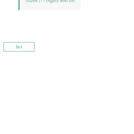
Trisomie 21 – Elegance Never Dies
Back